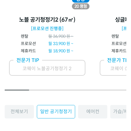
노블 공기청정기2 (67㎡)
싱글파
[프로모션 진행중]
[프
렌탈
월
36,900
원 ~
렌탈
프로모션
월
33,900
원 ~
프로모션
제휴카드
월
18,900
원 ~
제휴카드
전문가 TIP
전문가 TIP
코웨이 노블공기청정기 2
코웨이 싱
전체보기
일반 공기청정기
에어컨
가습/제