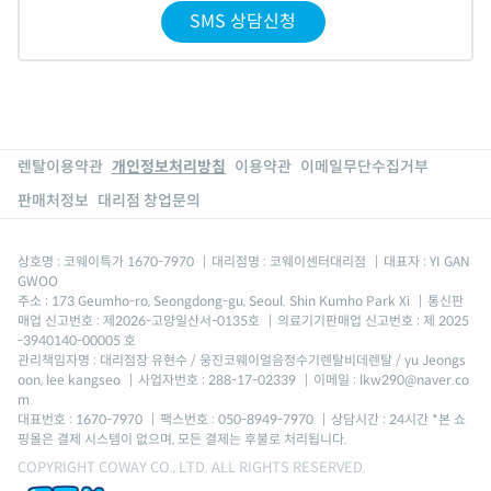
SMS 상담신청
렌탈이용약관
개인정보처리방침
이용약관
이메일무단수집거부
판매처정보
대리점 창업문의
상호명 : 코웨이특가 1670-7970
|
대리점명 : 코웨이센터대리점
|
대표자 : YI GAN
GWOO
주소 : 173 Geumho-ro, Seongdong-gu, Seoul. Shin Kumho Park Xi
|
통신판
매업 신고번호 : 제2026-고양일산서-0135호
|
의료기기판매업 신고번호 : 제 2025
-3940140-00005 호
관리책임자명 : 대리점장 유현수 / 웅진코웨이얼음정수기렌탈비데렌탈 / yu Jeongs
oon, lee kangseo
|
사업자번호 : 288-17-02339
|
이메일 : lkw290@naver.co
m
대표번호 : 1670-7970
|
팩스번호 : 050-8949-7970
|
상담시간 : 24시간 *본 쇼
핑몰은 결제 시스템이 없으며, 모든 결제는 후불로 처리됩니다.
COPYRIGHT COWAY CO., LTD. ALL RIGHTS RESERVED.