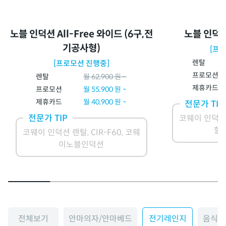
노블 인덕션 All-Free 와이드 (6구,전
노블 인덕션 
기공사형)
[프
렌탈
[프로모션 진행중]
프로모션
렌탈
월
62,900
원 ~
제휴카드
프로모션
월
55,900
원 ~
제휴카드
월
40,900
원 ~
전문가 TIP
전문가 TIP
코웨이 인덕션 렌
할
코웨이 인덕션 렌탈, CIR-F60, 코웨
이노블인덕션
전체보기
안마의자/안마베드
전기레인지
음식물