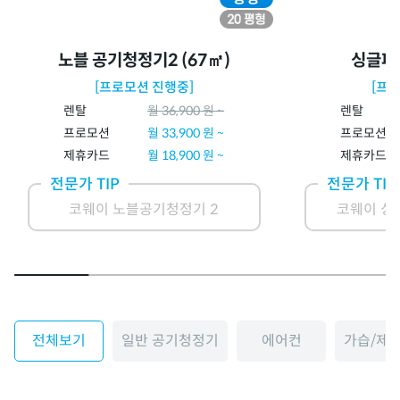
노블 공기청정기2 (67㎡)
싱글파
[프로모션 진행중]
[프
렌탈
월
36,900
원 ~
렌탈
프로모션
월
33,900
원 ~
프로모션
제휴카드
월
18,900
원 ~
제휴카드
전문가 TIP
전문가 TIP
코웨이 노블공기청정기 2
코웨이 싱
전체보기
일반 공기청정기
에어컨
가습/제