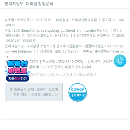
판매처정보
대리점 창업문의
상호명 : 코웨이특가 1670-7970
|
대리점명 : 코웨이센터대리점
|
대표자 : YI GAN
GWOO
주소 : 173 Geumho-ro, Seongdong-gu, Seoul. Shin Kumho Park Xi
|
통신판
매업 신고번호 : 제2026-고양일산서-0135호
|
의료기기판매업 신고번호 : 제 2025
-3940140-00005 호
관리책임자명 : 대리점장 유현수 / 웅진코웨이얼음정수기렌탈비데렌탈 / yu Jeongs
oon, lee kangseo
|
사업자번호 : 288-17-02339
|
이메일 : lkw290@naver.co
m
대표번호 : 1670-7970
|
팩스번호 : 050-8949-7970
|
상담시간 : 24시간 *본 쇼
핑몰은 결제 시스템이 없으며, 모든 결제는 후불로 처리됩니다.
COPYRIGHT COWAY CO., LTD. ALL RIGHTS RESERVED.
본 쇼핑몰은 결제 시스템이 없으며,
모든 결제는 후불로 처리됩니다.
인버터 제습기 23L
AD-2325C