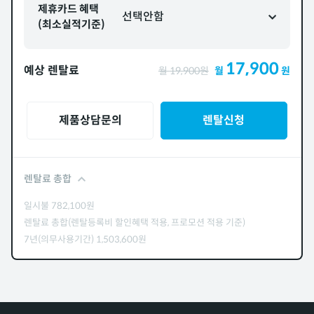
제휴카드 혜택
선택안함
(최소실적기준)
17,900
예상 렌탈료
월
19,900
원
월
원
제품상담문의
렌탈신청
렌탈료 총합
일시불
782,100
원
렌탈료 총합(렌탈등록비 할인혜택 적용, 프로모션 적용 기준)
7년(의무사용기간)
1,503,600
원