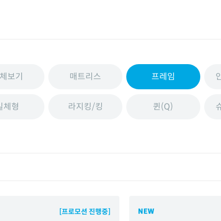
체보기
매트리스
프레임
일체형
라지킹/킹
퀸(Q)
[프로모션 진행중]