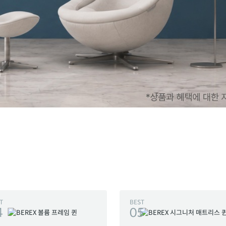
T
BEST
4
05