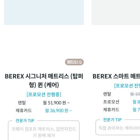
BEREX 시그니처 매트리스 (탑퍼
BEREX 스마트 매트
형) 퀸 (케어)
[프로모션 진
렌탈
월
10
[프로모션 진행중]
프로모션
월
8
렌탈
월
51,900
원 ~
제휴카드
월
7
제휴카드
월
36,900
원 ~
전문가 TIP
전문가 TIP
직접 관리하는 케어서비
코웨이 컴포트 매트리스, 집먼지진드
기 완벽 제거