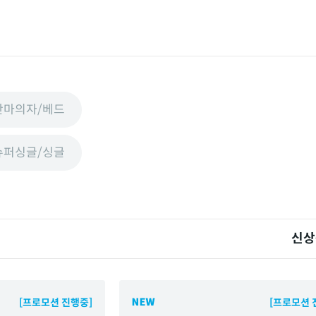
안마의자/베드
슈퍼싱글/싱글
신상
[프로모션 진행중]
[프로모션 