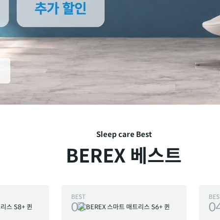
Sleep care Best
BEREX 베스트
BEST
BES
03
0