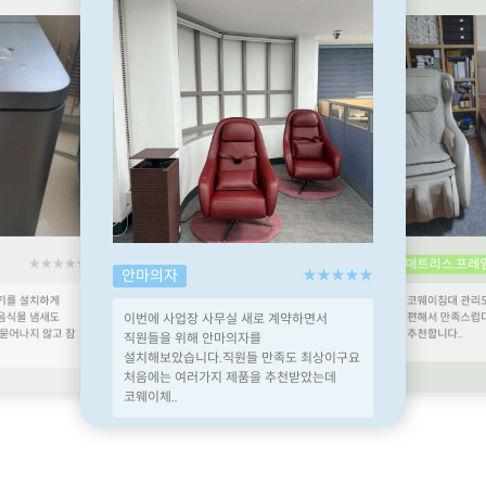
★★★★★
주방가전
매트리스,프레임
★★★★★
 계약하면서
음식물처리기를 
고급스러워 졌다
코웨이침대 관리도 좋고 매트리스도 너무
만족도 최상이구요
잘한것 같아 뿌듯해
편해서 만족스럽다~~주변에 코웨이침대
 추천받았는데
추천합니다..