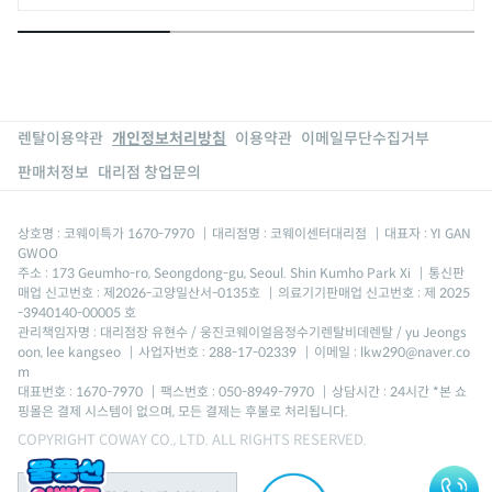
렌탈이용약관
개인정보처리방침
이용약관
이메일무단수집거부
판매처정보
대리점 창업문의
상호명 : 코웨이특가 1670-7970
|
대리점명 : 코웨이센터대리점
|
대표자 : YI GAN
GWOO
주소 : 173 Geumho-ro, Seongdong-gu, Seoul. Shin Kumho Park Xi
|
통신판
매업 신고번호 : 제2026-고양일산서-0135호
|
의료기기판매업 신고번호 : 제 2025
-3940140-00005 호
관리책임자명 : 대리점장 유현수 / 웅진코웨이얼음정수기렌탈비데렌탈 / yu Jeongs
oon, lee kangseo
|
사업자번호 : 288-17-02339
|
이메일 : lkw290@naver.co
m
대표번호 : 1670-7970
|
팩스번호 : 050-8949-7970
|
상담시간 : 24시간 *본 쇼
핑몰은 결제 시스템이 없으며, 모든 결제는 후불로 처리됩니다.
COPYRIGHT COWAY CO., LTD. ALL RIGHTS RESERVED.