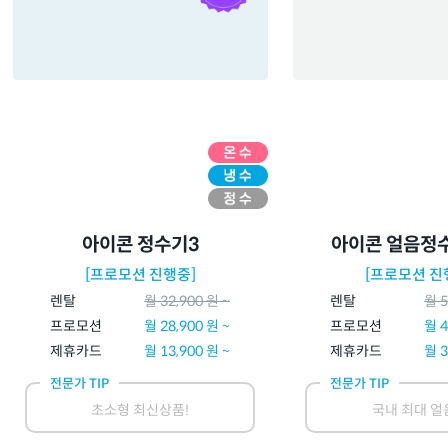
아이콘 정수기3
아이콘 얼음정
[프로모션 진행중]
[프로모션 진
렌탈
월
32,900
원 ~
렌탈
월
5
프로모션
월
28,900
원 ~
프로모션
월
4
제휴카드
월
13,900
원 ~
제휴카드
월
3
전문가 TIP
전문가 TIP
초소형 최신상품!
국내 최대 얼