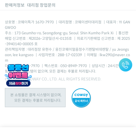
판매처정보
대리점 창업문의
상호명 : 코웨이특가 1670-7970
|
대리점명 : 코웨이센터대리점
|
대표자 : YI GAN
GWOO
주소 : 173 Geumho-ro, Seongdong-gu, Seoul. Shin Kumho Park Xi
|
통신판
매업 신고번호 : 제2026-고양일산서-0135호
|
의료기기판매업 신고번호 : 제 2025
-3940140-00005 호
관리책임자명 : 대리점장 유현수 / 웅진코웨이얼음정수기렌탈비데렌탈 / yu Jeongs
oon, lee kangseo
|
사업자번호 : 288-17-02339
|
이메일 : lkw290@naver.co
m
대표번호 : 1670-7970
|
팩스번호 : 050-8949-7970
|
상담시간 : 24시간 *본 쇼
핑몰은 결제 시스템이 없으며, 모든 결제는 후불로 처리됩니다.
COPYRIGHT COWAY CO., LTD. ALL RIGHTS RESERVED.
본 쇼핑몰은 결제 시스템이 없으며,
모든 결제는 후불로 처리됩니다.