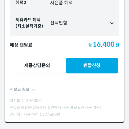
혜택2
사은품 혜택
제휴카드 혜택
선택안함
(최소실적기준)
16,400
예상 렌탈료
월
원
제품상담문의
렌탈신청
렌탈료 총합
일시불
1,130,000
원
렌탈료 총합(렌탈등록비 할인혜택 적용, 프로모션 적용 기준)
7년(의무사용기간)
1,377,600
원