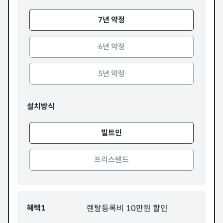
7년 약정
6년 약정
5년 약정
설치방식
빌트인
프리스탠드
혜택1
렌탈등록비 10만원 할인