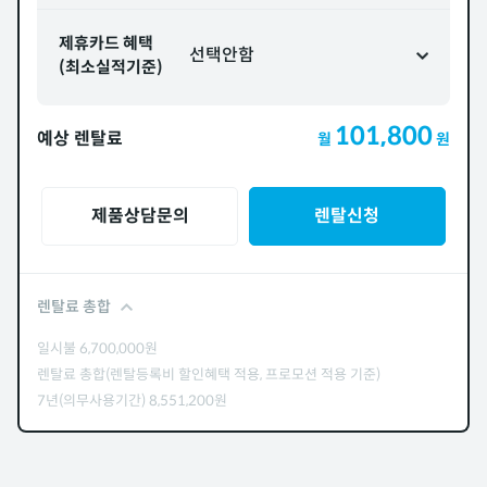
제휴카드 혜택
선택안함
(최소실적기준)
101,800
예상 렌탈료
월
원
제품상담문의
렌탈신청
렌탈료 총합
일시불
6,700,000
원
렌탈료 총합(렌탈등록비 할인혜택 적용, 프로모션 적용 기준)
7년(의무사용기간)
8,551,200
원