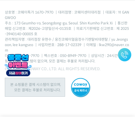
상호명 : 코웨이특가 1670-7970
|
대리점명 : 코웨이센터대리점
|
대표자 : YI GAN
GWOO
주소 : 173 Geumho-ro, Seongdong-gu, Seoul. Shin Kumho Park Xi
|
통신판
매업 신고번호 : 제2026-고양일산서-0135호
|
의료기기판매업 신고번호 : 제 2025
-3940140-00005 호
관리책임자명 : 대리점장 유현수 / 웅진코웨이얼음정수기렌탈비데렌탈 / yu Jeongs
oon, lee kangseo
|
사업자번호 : 288-17-02339
|
이메일 : lkw290@naver.co
m
대표번호 : 1670-7970
|
팩스번호 : 050-8949-7970
|
상담시간 : 24시간 *본 쇼
핑몰은 결제 시스템이 없으며, 모든 결제는 후불로 처리됩니다.
COPYRIGHT COWAY CO., LTD. ALL RIGHTS RESERVED.
본 쇼핑몰은 결제 시스템이 없으며,
모든 결제는 후불로 처리됩니다.
BEREX R시리즈 R3 모션베드(헤드없음)
CFSS-EM03 CMS
S-EM03