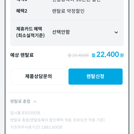
혜택2
렌탈료 약정할인
제휴카드 혜택
선택안함
(최소실적기준)
22,400
예상 렌탈료
월
25,400
원
월
원
제품상담문의
렌탈신청
렌탈료 총합
일시불
850,000
원
렌탈료 총합(렌탈등록비 할인혜택 적용, 프로모션 적용 기준)
7년(의무사용기간)
1,881,600
원