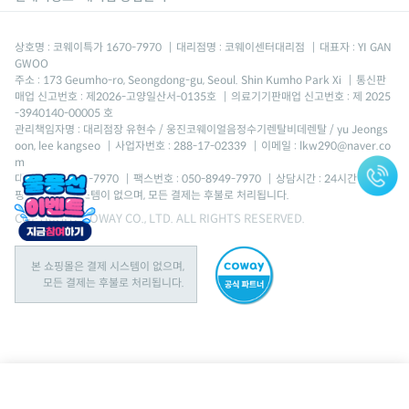
상호명 : 코웨이특가 1670-7970
|
대리점명 : 코웨이센터대리점
|
대표자 : YI GAN
GWOO
주소 : 173 Geumho-ro, Seongdong-gu, Seoul. Shin Kumho Park Xi
|
통신판
매업 신고번호 : 제2026-고양일산서-0135호
|
의료기기판매업 신고번호 : 제 2025
-3940140-00005 호
관리책임자명 : 대리점장 유현수 / 웅진코웨이얼음정수기렌탈비데렌탈 / yu Jeongs
oon, lee kangseo
|
사업자번호 : 288-17-02339
|
이메일 : lkw290@naver.co
m
대표번호 : 1670-7970
|
팩스번호 : 050-8949-7970
|
상담시간 : 24시간 *본 쇼
핑몰은 결제 시스템이 없으며, 모든 결제는 후불로 처리됩니다.
COPYRIGHT COWAY CO., LTD. ALL RIGHTS RESERVED.
본 쇼핑몰은 결제 시스템이 없으며,
모든 결제는 후불로 처리됩니다.
스퀘어핏 공기청정기 (66㎡)
AP-2026B