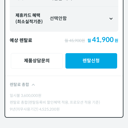
제휴카드 혜택
선택안함
(최소실적기준)
41,900
예상 렌탈료
월
45,900
원
월
원
제품상담문의
렌탈신청
렌탈료 총합
일시불
3,600,000
원
렌탈료 총합(렌탈등록비 할인혜택 적용, 프로모션 적용 기준)
9년(의무사용기간)
4,525,200
원