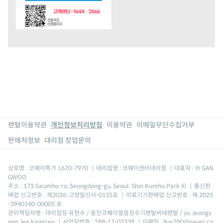
렌탈이용약관
개인정보처리방침
이용약관
이메일무단수집거부
판매처정보
대리점 창업문의
상호명 : 코웨이특가 1670-7970
|
대리점명 : 코웨이센터대리점
|
대표자 : YI GAN
GWOO
주소 : 173 Geumho-ro, Seongdong-gu, Seoul. Shin Kumho Park Xi
|
통신판
매업 신고번호 : 제2026-고양일산서-0135호
|
의료기기판매업 신고번호 : 제 2025
-3940140-00005 호
관리책임자명 : 대리점장 유현수 / 웅진코웨이얼음정수기렌탈비데렌탈 / yu Jeongs
oon, lee kangseo
|
사업자번호 : 288-17-02339
|
이메일 : lkw290@naver.co