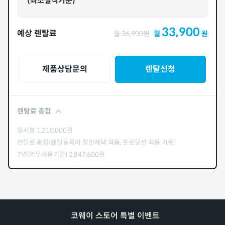
(최소실적기준)
33,900
예상 렌탈료
월
36,900
원
월
원
제품상담문의
렌탈신청
렌탈료 총합
일시불
1,210,000
원
렌탈료 총합(렌탈등록비 할인혜택 적용, 프로모션 적용 기준)
7년(의무사용기간)
2,847,600
원
코웨이 스토어 특별 이벤트