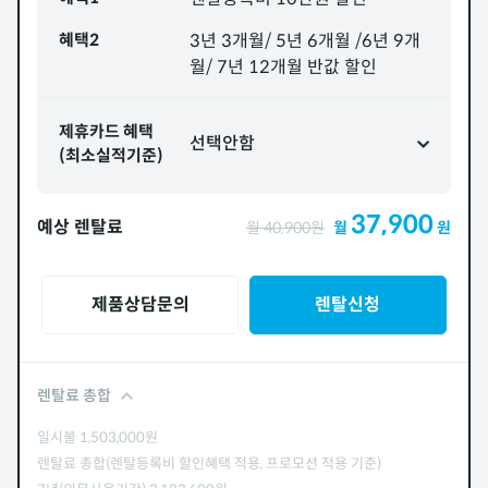
혜택2
3년 3개월/ 5년 6개월 /6년 9개
월/ 7년 12개월 반값 할인
제휴카드 혜택
선택안함
(최소실적기준)
37,900
예상 렌탈료
월
40,900
원
월
원
제품상담문의
렌탈신청
렌탈료 총합
일시불
1,503,000
원
렌탈료 총합(렌탈등록비 할인혜택 적용, 프로모션 적용 기준)