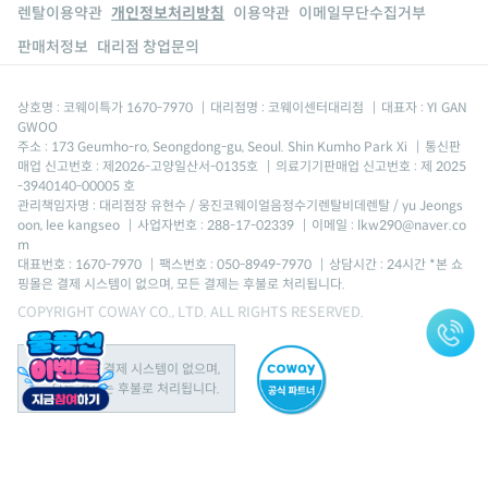
렌탈이용약관
개인정보처리방침
이용약관
이메일무단수집거부
판매처정보
대리점 창업문의
상호명 : 코웨이특가 1670-7970
|
대리점명 : 코웨이센터대리점
|
대표자 : YI GAN
GWOO
주소 : 173 Geumho-ro, Seongdong-gu, Seoul. Shin Kumho Park Xi
|
통신판
매업 신고번호 : 제2026-고양일산서-0135호
|
의료기기판매업 신고번호 : 제 2025
-3940140-00005 호
관리책임자명 : 대리점장 유현수 / 웅진코웨이얼음정수기렌탈비데렌탈 / yu Jeongs
oon, lee kangseo
|
사업자번호 : 288-17-02339
|
이메일 : lkw290@naver.co
m
대표번호 : 1670-7970
|
팩스번호 : 050-8949-7970
|
상담시간 : 24시간 *본 쇼
핑몰은 결제 시스템이 없으며, 모든 결제는 후불로 처리됩니다.
COPYRIGHT COWAY CO., LTD. ALL RIGHTS RESERVED.
본 쇼핑몰은 결제 시스템이 없으며,
모든 결제는 후불로 처리됩니다.