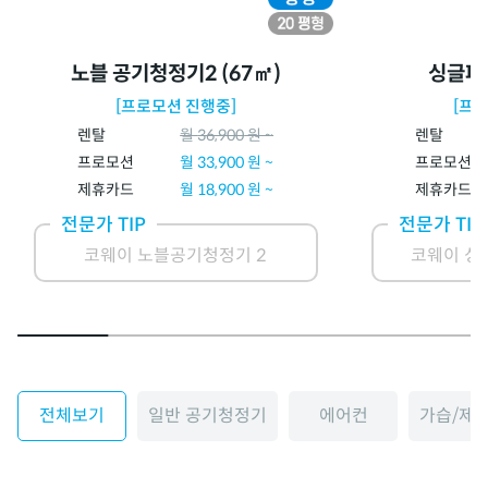
노블 공기청정기2 (67㎡)
싱글파
[프로모션 진행중]
[프
렌탈
월
36,900
원 ~
렌탈
프로모션
월
33,900
원 ~
프로모션
제휴카드
월
18,900
원 ~
제휴카드
전문가 TIP
전문가 TIP
코웨이 노블공기청정기 2
코웨이 싱
전체보기
일반 공기청정기
에어컨
가습/제