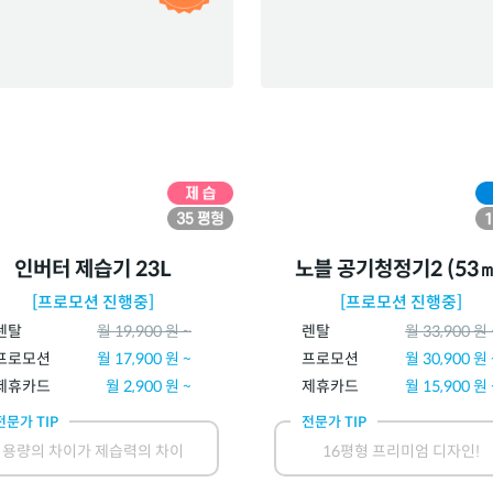
인버터 제습기 23L
노블 공기청정기2 (53㎡
[프로모션 진행중]
[프로모션 진행중]
렌탈
월
19,900
원 ~
렌탈
월
33,900
원 
프로모션
월
17,900
원 ~
프로모션
월
30,900
원 
제휴카드
월
2,900
원 ~
제휴카드
월
15,900
원 
전문가 TIP
전문가 TIP
용량의 차이가 제습력의 차이
16평형 프리미엄 디자인!