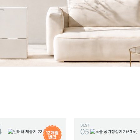
T
BEST
4
05