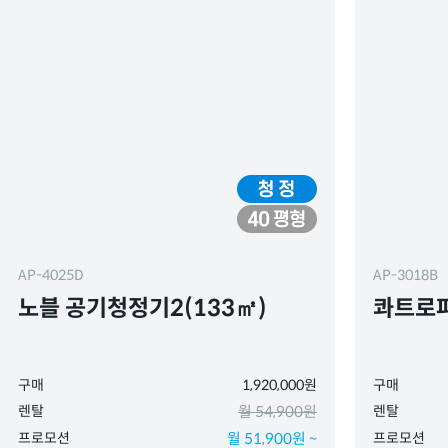
AP-4025D
AP-3018B
노블 공기청정기2(133㎡)
콰트로
구매
1,920,000원
구매
렌탈
월 54,900원
렌탈
프로모션
월 51,900원 ~
프로모션