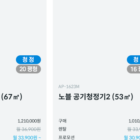
AP-1623M
(67㎡)
노블 공기청정기2 (53㎡)
1,210,000원
구매
1,01
월 36,900원
렌탈
월 33
월 33,900원 ~
프로모션
월 30,9