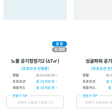
노블 공기청정기2 (67㎡)
싱글파워 공
[프로모션 진행중]
[프로모션 진
렌탈
월
36,900
원 ~
렌탈
월
2
프로모션
월
33,900
원 ~
프로모션
월
1
제휴카드
월
18,900
원 ~
제휴카드
월
전문가 TIP
전문가 TIP
코웨이 노블공기청정기 2
코웨이 싱글파워 