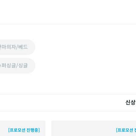
안마의자/베드
슈퍼싱글/싱글
신상
[프로모션 진행중]
[프로모션 