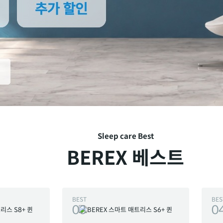
Sleep care Best
BEREX 베스트
BEST
BES
03
0