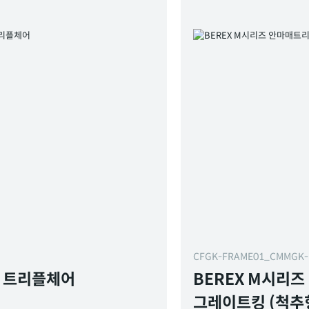
CFGK-FRAME01_CMMGK
X 트리플체어
BEREX M시리
그레이트킹 (척추