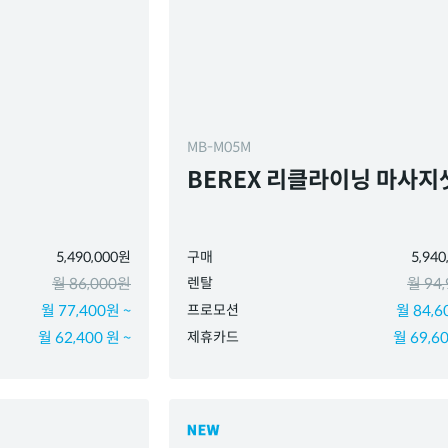
MB-M05M
BEREX 리클라이닝 마사지
5,490,000원
구매
5,94
월 86,000원
렌탈
월 94
월 77,400원 ~
프로모션
월 84,6
월 62,400 원 ~
제휴카드
월 69,60