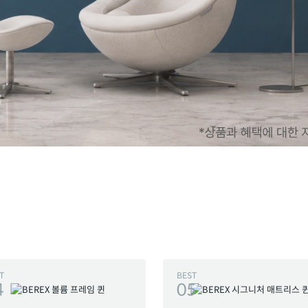
T
BEST
4
05