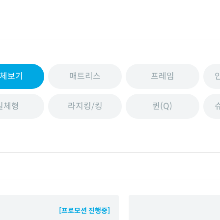
체보기
매트리스
프레임
일체형
라지킹/킹
퀸(Q)
[프로모션 진행중]