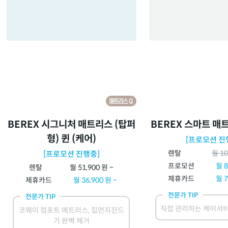
BEREX 시그니처 매트리스 (탑퍼
BEREX 스마트 매트
형) 퀸 (케어)
[프로모션 진
렌탈
월
10
[프로모션 진행중]
프로모션
월
8
렌탈
월
51,900
원 ~
제휴카드
월
7
제휴카드
월
36,900
원 ~
전문가 TIP
전문가 TIP
직접 관리하는 케어서비
코웨이 컴포트 매트리스, 집먼지진드
기 완벽 제거