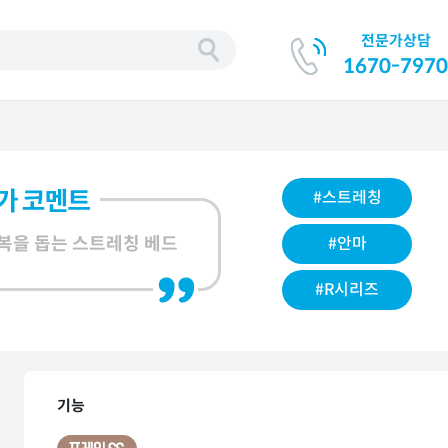
전문가상담
기
1670-7970
#스트레칭
회복을 돕는 스트레칭 베드
#안마
#R시리즈
기능