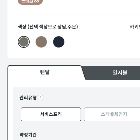
색상 (선택 색상으로 상담,주문)
카키
렌탈
일시불
관리유형
서비스프리
스페셜체인지
약정기간