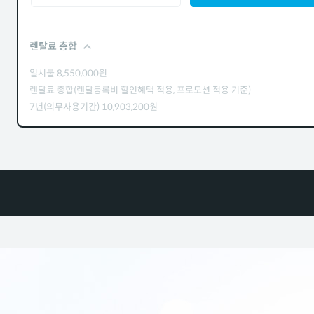
렌탈료 총합
일시불
8,550,000
원
렌탈료 총합(렌탈등록비 할인혜택 적용, 프로모션 적용 기준)
7년(의무사용기간)
10,903,200
원