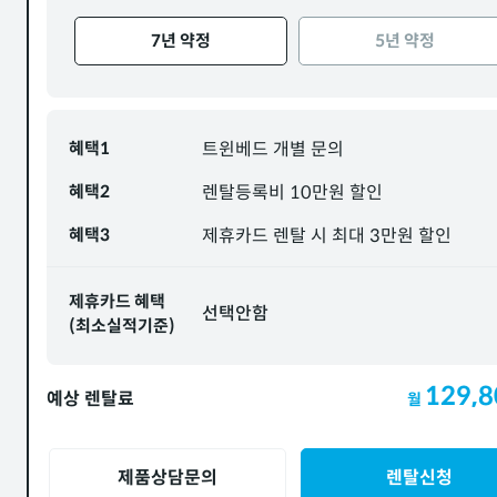
7년 약정
5년 약정
혜택1
트윈베드 개별 문의
혜택2
렌탈등록비 10만원 할인
혜택3
제휴카드 렌탈 시 최대 3만원 할인
제휴카드 혜택
선택안함
(최소실적기준)
129,8
예상 렌탈료
월
제품상담문의
렌탈신청