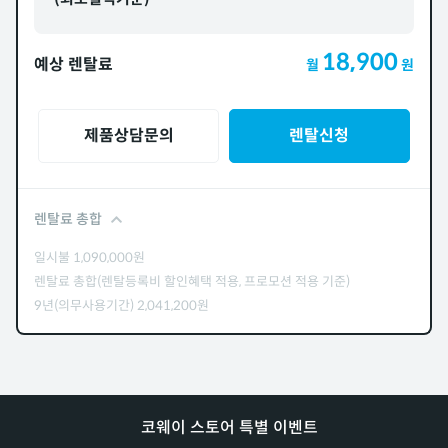
18,900
예상 렌탈료
월
원
제품상담문의
렌탈신청
렌탈료 총합
일시불
1,090,000
원
렌탈료 총합(렌탈등록비 할인혜택 적용, 프로모션 적용 기준)
9년(의무사용기간)
2,041,200
원
코웨이 스토어 특별 이벤트