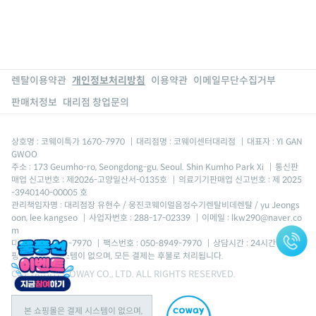
렌탈이용약관
개인정보처리방침
이용약관
이메일무단수집거부
판매처정보
대리점 창업문의
상호명 : 코웨이특가 1670-7970
|
대리점명 : 코웨이센터대리점
|
대표자 : YI GAN
GWOO
주소 : 173 Geumho-ro, Seongdong-gu, Seoul. Shin Kumho Park Xi
|
통신판
매업 신고번호 : 제2026-고양일산서-0135호
|
의료기기판매업 신고번호 : 제 2025
-3940140-00005 호
관리책임자명 : 대리점장 유현수 / 웅진코웨이얼음정수기렌탈비데렌탈 / yu Jeongs
oon, lee kangseo
|
사업자번호 : 288-17-02339
|
이메일 : lkw290@naver.co
m
대표번호 : 1670-7970
|
팩스번호 : 050-8949-7970
|
상담시간 : 24시간 *본 쇼
핑몰은 결제 시스템이 없으며, 모든 결제는 후불로 처리됩니다.
COPYRIGHT COWAY CO., LTD. ALL RIGHTS RESERVED.
본 쇼핑몰은 결제 시스템이 없으며,