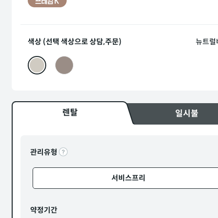
색상 (선택 색상으로 상담,주문)
뉴트럴
렌탈
일시불
관리유형
서비스프리
약정기간