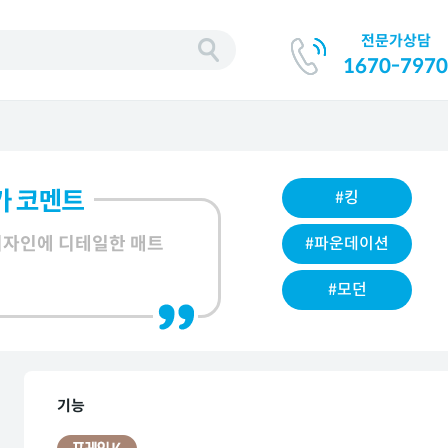
전문가상담
기
1670-7970
#킹
디자인에 디테일한 매트
#파운데이션
#모던
기능