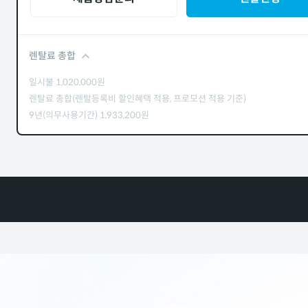
렌탈료 총합
일시불
1,020,000
원
렌탈료 총합(렌탈등록비 할인혜택 적용, 프로모션 적용 기준)
9년(의무사용기간)
1,933,200
원