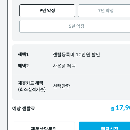
9년 약정
7년 약정
5년 약정
혜택1
렌탈등록비 10만원 할인
혜택2
사은품 혜택
제휴카드 혜택
선택안함
(최소실적기준)
17,9
예상 렌탈료
월
제품상담문의
렌탈신청