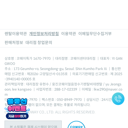
렌탈이용약관
개인정보처리방침
이용약관
이메일무단수집거부
판매처정보
대리점 창업문의
상호명 : 코웨이특가 1670-7970
|
대리점명 : 코웨이센터대리점
|
대표자 : YI GAN
GWOO
주소 : 173 Geumho-ro, Seongdong-gu, Seoul. Shin Kumho Park Xi
|
통신판
매업 신고번호 : 제2026-고양일산서-0135호
|
의료기기판매업 신고번호 : 제 2025
-3940140-00005 호
관리책임자명 : 대리점장 유현수 / 웅진코웨이얼음정수기렌탈비데렌탈 / yu Jeongs
oon, lee kangseo
|
사업자번호 : 288-17-02339
|
이메일 : lkw290@naver.co
m
대표번호 : 1670-7970
|
팩스번호 : 050-8949-7970
|
상담시간 : 24시간 *본 쇼
핑몰은 결제 시스템이 없으며, 모든 결제는 후불로 처리됩니다.
COPYRIGHT COWAY CO., LTD. ALL RIGHTS RESERVED.
본 쇼핑몰은 결제 시스템이 없으며,