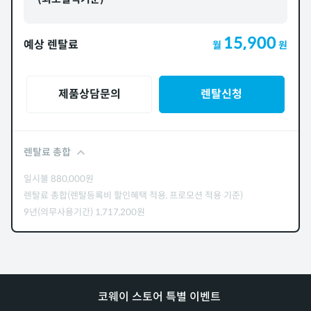
15,900
예상 렌탈료
월
원
제품상담문의
렌탈신청
렌탈료 총합
일시불
880,000
원
렌탈료 총합(렌탈등록비 할인혜택 적용, 프로모션 적용 기준)
9년(의무사용기간)
1,717,200
원
코웨이 스토어 특별 이벤트