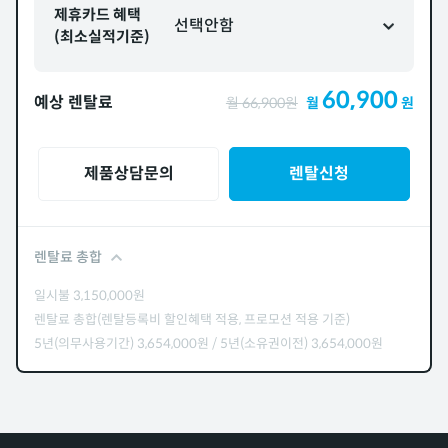
제휴카드 혜택
선택안함
(최소실적기준)
60,900
예상 렌탈료
월
66,900
원
월
원
제품상담문의
렌탈신청
렌탈료 총합
일시불
3,150,000
원
렌탈료 총합(렌탈등록비 할인혜택 적용, 프로모션 적용 기준)
5년(의무사용기간)
3,654,000
원
/
5년(소유권이전)
3,654,000
원