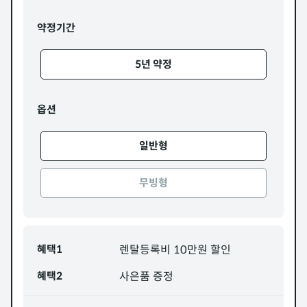
약정기간
5년 약정
옵션
일반형
무빙형
혜택1
렌탈등록비 10만원 할인
혜택2
사은품 증정