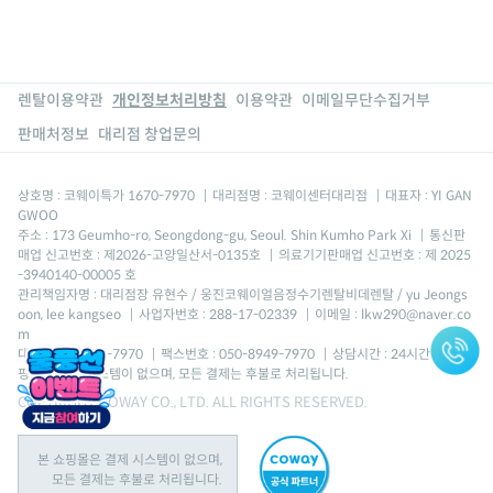
렌탈이용약관
개인정보처리방침
이용약관
이메일무단수집거부
판매처정보
대리점 창업문의
상호명 : 코웨이특가 1670-7970
|
대리점명 : 코웨이센터대리점
|
대표자 : YI GAN
GWOO
주소 : 173 Geumho-ro, Seongdong-gu, Seoul. Shin Kumho Park Xi
|
통신판
매업 신고번호 : 제2026-고양일산서-0135호
|
의료기기판매업 신고번호 : 제 2025
-3940140-00005 호
관리책임자명 : 대리점장 유현수 / 웅진코웨이얼음정수기렌탈비데렌탈 / yu Jeongs
oon, lee kangseo
|
사업자번호 : 288-17-02339
|
이메일 : lkw290@naver.co
m
대표번호 : 1670-7970
|
팩스번호 : 050-8949-7970
|
상담시간 : 24시간 *본 쇼
핑몰은 결제 시스템이 없으며, 모든 결제는 후불로 처리됩니다.
COPYRIGHT COWAY CO., LTD. ALL RIGHTS RESERVED.
본 쇼핑몰은 결제 시스템이 없으며,
모든 결제는 후불로 처리됩니다.