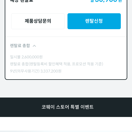
예상 렌탈료
월
원
제품상담문의
렌탈신청
렌탈료 총합
일시불
2,600,000
원
렌탈료 총합(렌탈등록비 할인혜택 적용, 프로모션 적용 기준)
9년(의무사용기간)
3,337,200
원
코웨이 스토어 특별 이벤트